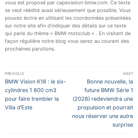
vous est proposé par capevasion-bmw.com. Ce texte
se veut réédité aussi sérieusement que possible. Vous
pouvez écrire en utilisant les coordonnées présentées
sur notre site afin d’indiquer des détails sur ce texte
qui parle du thème « BMW motoclub « . En visitant de
façon régulière notre blog vous serez au courant des
prochaines parutions.
Navigation
PREVIOUS
NEXT
de
Previous
Next
BMW Vision K18 : le six-
Bonne nouvelle, la
post:
post:
l’article
cylindres 1 800 cm3
future BMW Série 1
pour faire trembler la
(2028) redeviendra une
Villa d’Este
propulsion et pourrait
nous réserver une autre
surprise