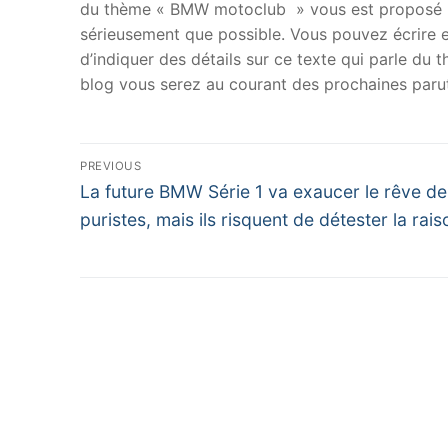
du thème « BMW motoclub » vous est proposé p
sérieusement que possible. Vous pouvez écrire en
d’indiquer des détails sur ce texte qui parle du
blog vous serez au courant des prochaines parut
Navigation
PREVIOUS
Previous
de
La future BMW Série 1 va exaucer le rêve de
post:
puristes, mais ils risquent de détester la rais
l’article