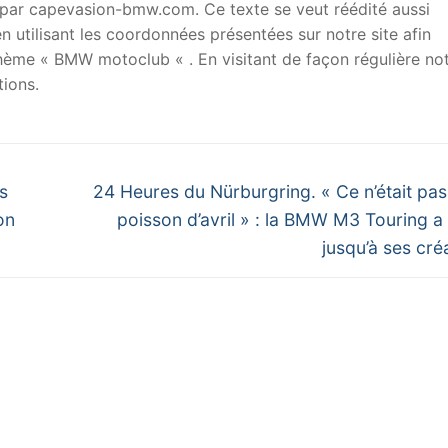
ar capevasion-bmw.com. Ce texte se veut réédité aussi
 utilisant les coordonnées présentées sur notre site afin
 thème « BMW motoclub « . En visitant de façon régulière no
ions.
Next
s
24 Heures du Nürburgring. « Ce n’était pas
post:
on
poisson d’avril » : la BMW M3 Touring a 
jusqu’à ses cré