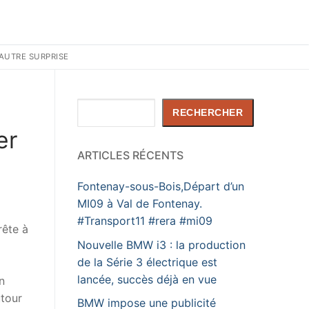
AUTRE SURPRISE
Rechercher
RECHERCHER
er
ARTICLES RÉCENTS
Fontenay-sous-Bois,Départ d’un
MI09 à Val de Fontenay.
#Transport11 #rera #mi09
rête à
Nouvelle BMW i3 : la production
de la Série 3 électrique est
lancée, succès déjà en vue
n
utour
BMW impose une publicité