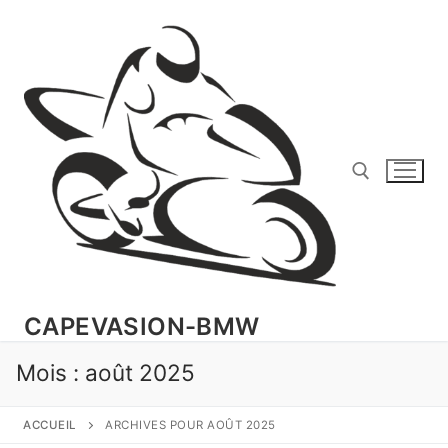
Aller
au
contenu
Rechercher :
CAPEVASION-BMW
Mois :
août 2025
ACCUEIL
ARCHIVES POUR AOÛT 2025