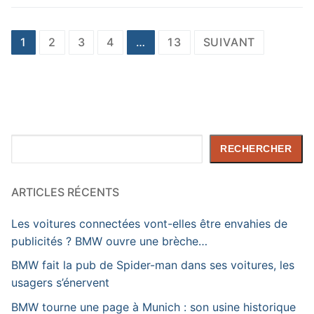
Pagination
1
2
3
4
…
13
SUIVANT
des
publications
Rechercher
RECHERCHER
ARTICLES RÉCENTS
Les voitures connectées vont-elles être envahies de
publicités ? BMW ouvre une brèche…
BMW fait la pub de Spider-man dans ses voitures, les
usagers s’énervent
BMW tourne une page à Munich : son usine historique