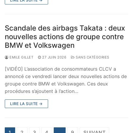
Scandale des airbags Takata : deux
nouvelles actions de groupe contre
BMW et Volkswagen
EMILE GILLET
27 JUIN 2026
SANS CATÉGORIES
[VIDÉO] L’association de consommateurs CLCV a
annoncé ce vendredi lancer deux nouvelles actions de
groupe contre BMW et Volkswagen. Ces deux
procédures s’ajoutent à l’action…
LIRE LA SUITE →
Pagination
1
2
3
4
…
9
SUIVANT