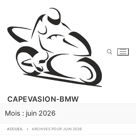
Aller
au
contenu
Rechercher :
CAPEVASION-BMW
Mois :
juin 2026
ACCUEIL
ARCHIVES POUR JUIN 2026