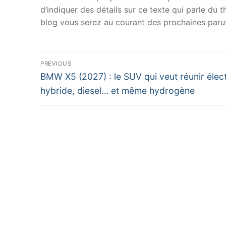
d’indiquer des détails sur ce texte qui parle du
blog vous serez au courant des prochaines parut
Navigation
PREVIOUS
Previous
de
BMW X5 (2027) : le SUV qui veut réunir élect
post:
hybride, diesel… et même hydrogène
l’article