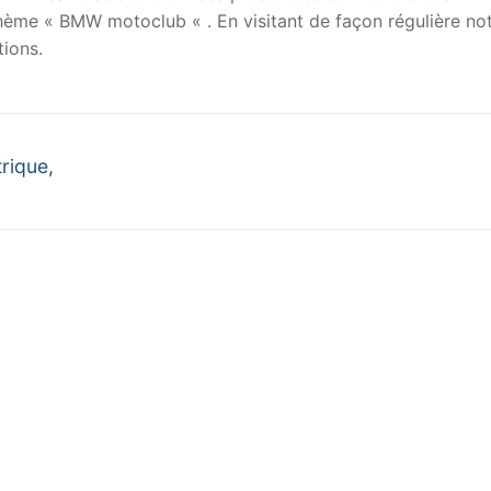
 thème « BMW motoclub « . En visitant de façon régulière no
ions.
rique,