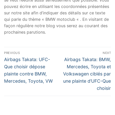
pouvez écrire en utilisant les coordonnées présentées
sur notre site afin d’indiquer des détails sur ce texte
qui parle du thème « BMW motoclub « . En visitant de
façon régulière notre blog vous serez au courant des
prochaines parutions.
Navigation
PREVIOUS
NEXT
de
Previous
Next
Airbags Takata: UFC-
Airbags Takata: BMW,
post:
post:
l’article
Que choisir dépose
Mercedes, Toyota et
plainte contre BMW,
Volkswagen ciblés par
Mercedes, Toyota, VW
une plainte d’UFC-Que
choisir