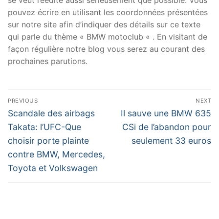
pouvez écrire en utilisant les coordonnées présentées
sur notre site afin d’indiquer des détails sur ce texte
qui parle du thème « BMW motoclub « . En visitant de
façon régulière notre blog vous serez au courant des
prochaines parutions.
Navigation
PREVIOUS
NEXT
de
Previous
Next
Scandale des airbags
Il sauve une BMW 635
post:
post:
l’article
Takata: l’UFC-Que
CSi de l’abandon pour
choisir porte plainte
seulement 33 euros
contre BMW, Mercedes,
Toyota et Volkswagen