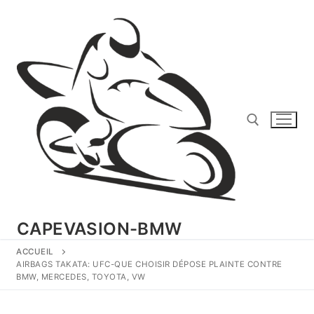
Aller
au
contenu
Rechercher :
CAPEVASION-BMW
ACCUEIL
AIRBAGS TAKATA: UFC-QUE CHOISIR DÉPOSE PLAINTE CONTRE
BMW, MERCEDES, TOYOTA, VW