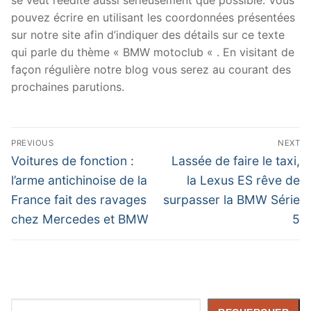
pouvez écrire en utilisant les coordonnées présentées
sur notre site afin d’indiquer des détails sur ce texte
qui parle du thème « BMW motoclub « . En visitant de
façon régulière notre blog vous serez au courant des
prochaines parutions.
Navigation
PREVIOUS
NEXT
de
Previous
Next
Voitures de fonction :
Lassée de faire le taxi,
post:
post:
l’article
l’arme antichinoise de la
la Lexus ES rêve de
France fait des ravages
surpasser la BMW Série
chez Mercedes et BMW
5
Rechercher