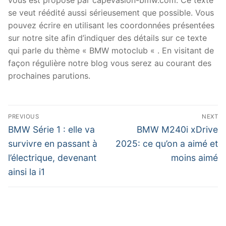
se veut réédité aussi sérieusement que possible. Vous
pouvez écrire en utilisant les coordonnées présentées
sur notre site afin d’indiquer des détails sur ce texte
qui parle du thème « BMW motoclub « . En visitant de
façon régulière notre blog vous serez au courant des
prochaines parutions.
Navigation
PREVIOUS
NEXT
de
Previous
Next
BMW Série 1 : elle va
BMW M240i xDrive
post:
post:
l’article
survivre en passant à
2025: ce qu’on a aimé et
l’électrique, devenant
moins aimé
ainsi la i1