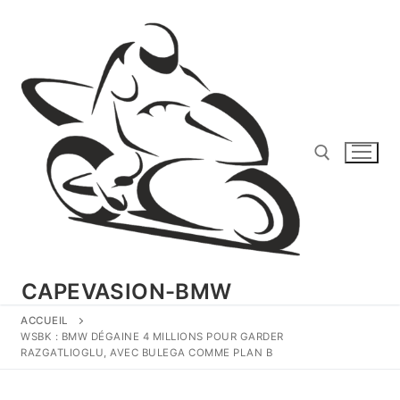
Aller
au
contenu
Rechercher :
CAPEVASION-BMW
ACCUEIL
WSBK : BMW DÉGAINE 4 MILLIONS POUR GARDER
RAZGATLIOGLU, AVEC BULEGA COMME PLAN B