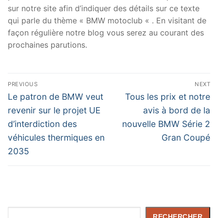
sur notre site afin d’indiquer des détails sur ce texte
qui parle du thème « BMW motoclub « . En visitant de
façon régulière notre blog vous serez au courant des
prochaines parutions.
Navigation
PREVIOUS
NEXT
de
Previous
Next
Le patron de BMW veut
Tous les prix et notre
post:
post:
l’article
revenir sur le projet UE
avis à bord de la
d’interdiction des
nouvelle BMW Série 2
véhicules thermiques en
Gran Coupé
2035
Rechercher
RECHERCHER