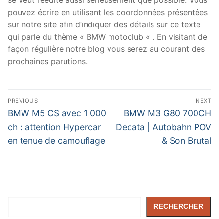
pouvez écrire en utilisant les coordonnées présentées
sur notre site afin d’indiquer des détails sur ce texte
qui parle du thème « BMW motoclub « . En visitant de
façon régulière notre blog vous serez au courant des
prochaines parutions.
Navigation
PREVIOUS
NEXT
de
Previous
Next
BMW M5 CS avec 1 000
BMW M3 G80 700CH
post:
post:
l’article
ch : attention Hypercar
Decata | Autobahn POV
en tenue de camouflage
& Son Brutal
Rechercher
RECHERCHER