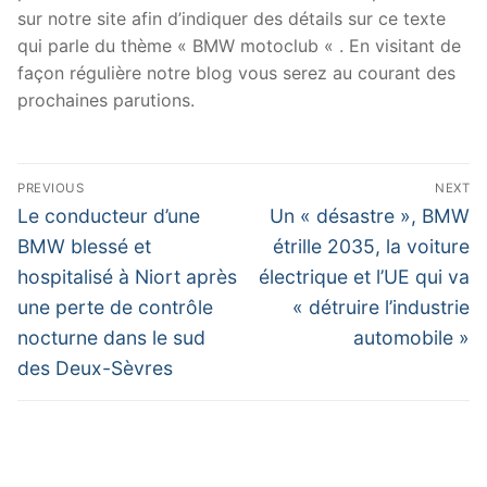
sur notre site afin d’indiquer des détails sur ce texte
qui parle du thème « BMW motoclub « . En visitant de
façon régulière notre blog vous serez au courant des
prochaines parutions.
Navigation
PREVIOUS
NEXT
de
Previous
Next
Le conducteur d’une
Un « désastre », BMW
post:
post:
l’article
BMW blessé et
étrille 2035, la voiture
hospitalisé à Niort après
électrique et l’UE qui va
une perte de contrôle
« détruire l’industrie
nocturne dans le sud
automobile »
des Deux-Sèvres