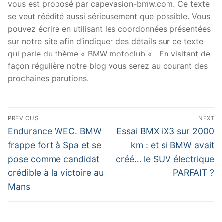
vous est proposé par capevasion-bmw.com. Ce texte
se veut réédité aussi sérieusement que possible. Vous
pouvez écrire en utilisant les coordonnées présentées
sur notre site afin d’indiquer des détails sur ce texte
qui parle du thème « BMW motoclub « . En visitant de
façon régulière notre blog vous serez au courant des
prochaines parutions.
Navigation
PREVIOUS
NEXT
de
Previous
Next
Endurance WEC. BMW
Essai BMX iX3 sur 2000
post:
post:
l’article
frappe fort à Spa et se
km : et si BMW avait
pose comme candidat
créé… le SUV électrique
crédible à la victoire au
PARFAIT ?
Mans