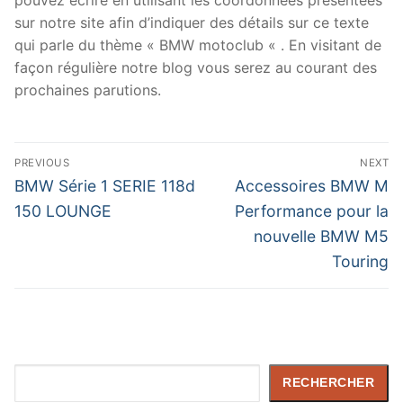
sur notre site afin d’indiquer des détails sur ce texte
qui parle du thème « BMW motoclub « . En visitant de
façon régulière notre blog vous serez au courant des
prochaines parutions.
Navigation
PREVIOUS
NEXT
de
Previous
Next
BMW Série 1 SERIE 118d
Accessoires BMW M
post:
post:
l’article
150 LOUNGE
Performance pour la
nouvelle BMW M5
Touring
Rechercher
RECHERCHER