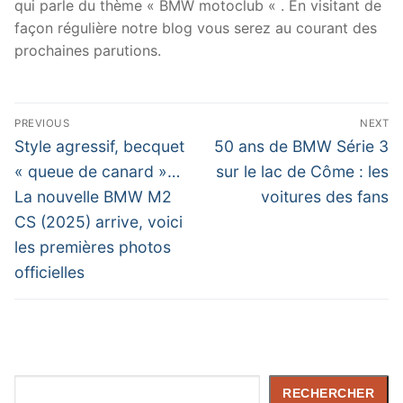
qui parle du thème « BMW motoclub « . En visitant de
façon régulière notre blog vous serez au courant des
prochaines parutions.
Navigation
PREVIOUS
NEXT
de
Previous
Next
Style agressif, becquet
50 ans de BMW Série 3
post:
post:
l’article
« queue de canard »…
sur le lac de Côme : les
La nouvelle BMW M2
voitures des fans
CS (2025) arrive, voici
les premières photos
officielles
Rechercher
RECHERCHER