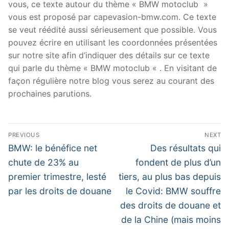
vous, ce texte autour du thème « BMW motoclub »
vous est proposé par capevasion-bmw.com. Ce texte
se veut réédité aussi sérieusement que possible. Vous
pouvez écrire en utilisant les coordonnées présentées
sur notre site afin d’indiquer des détails sur ce texte
qui parle du thème « BMW motoclub « . En visitant de
façon régulière notre blog vous serez au courant des
prochaines parutions.
Navigation
PREVIOUS
NEXT
de
Previous
Next
BMW: le bénéfice net
Des résultats qui
post:
post:
l’article
chute de 23% au
fondent de plus d’un
premier trimestre, lesté
tiers, au plus bas depuis
par les droits de douane
le Covid: BMW souffre
des droits de douane et
de la Chine (mais moins