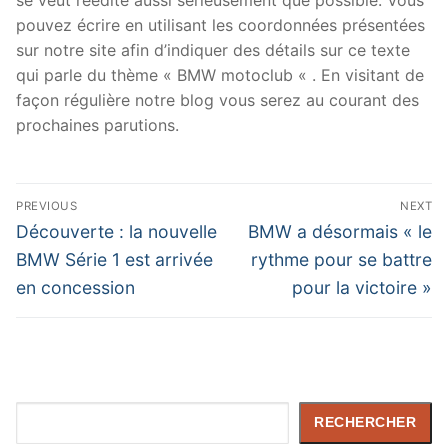
pouvez écrire en utilisant les coordonnées présentées
sur notre site afin d’indiquer des détails sur ce texte
qui parle du thème « BMW motoclub « . En visitant de
façon régulière notre blog vous serez au courant des
prochaines parutions.
Navigation
PREVIOUS
NEXT
de
Previous
Next
Découverte : la nouvelle
BMW a désormais « le
post:
post:
l’article
BMW Série 1 est arrivée
rythme pour se battre
en concession
pour la victoire »
Rechercher
RECHERCHER