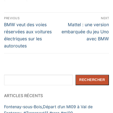
Navigation
PREVIOUS
NEXT
de
Previous
Next
BMW veut des voies
Mattel : une version
post:
post:
l’article
réservées aux voitures
embarquée du jeu Uno
électriques sur les
avec BMW
autoroutes
Rechercher
RECHERCHER
ARTICLES RÉCENTS
Fontenay-sous-Bois,Départ d’un MI09 à Val de