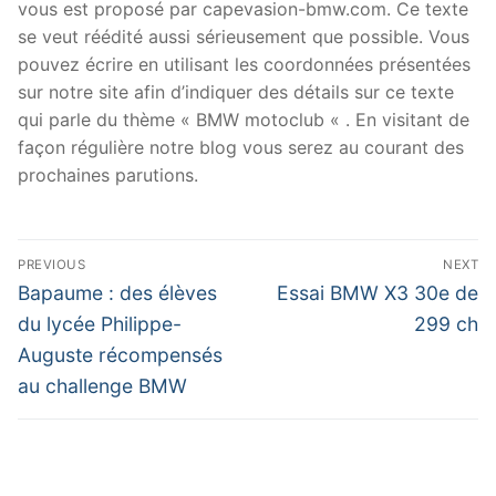
vous est proposé par capevasion-bmw.com. Ce texte
se veut réédité aussi sérieusement que possible. Vous
pouvez écrire en utilisant les coordonnées présentées
sur notre site afin d’indiquer des détails sur ce texte
qui parle du thème « BMW motoclub « . En visitant de
façon régulière notre blog vous serez au courant des
prochaines parutions.
Navigation
PREVIOUS
NEXT
de
Previous
Next
Bapaume : des élèves
Essai BMW X3 30e de
post:
post:
l’article
du lycée Philippe-
299 ch
Auguste récompensés
au challenge BMW