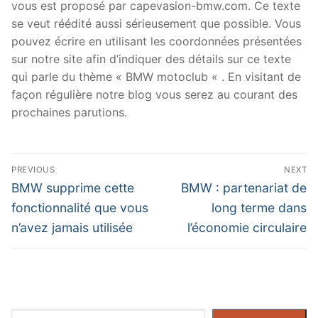
vous est proposé par capevasion-bmw.com. Ce texte
se veut réédité aussi sérieusement que possible. Vous
pouvez écrire en utilisant les coordonnées présentées
sur notre site afin d’indiquer des détails sur ce texte
qui parle du thème « BMW motoclub « . En visitant de
façon régulière notre blog vous serez au courant des
prochaines parutions.
Navigation
PREVIOUS
NEXT
de
Previous
Next
BMW supprime cette
BMW : partenariat de
post:
post:
l’article
fonctionnalité que vous
long terme dans
n’avez jamais utilisée
l’économie circulaire
Rechercher