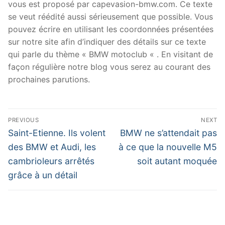
vous est proposé par capevasion-bmw.com. Ce texte
se veut réédité aussi sérieusement que possible. Vous
pouvez écrire en utilisant les coordonnées présentées
sur notre site afin d’indiquer des détails sur ce texte
qui parle du thème « BMW motoclub « . En visitant de
façon régulière notre blog vous serez au courant des
prochaines parutions.
Navigation
PREVIOUS
NEXT
de
Previous
Next
Saint-Etienne. Ils volent
BMW ne s’attendait pas
post:
post:
l’article
des BMW et Audi, les
à ce que la nouvelle M5
cambrioleurs arrêtés
soit autant moquée
grâce à un détail