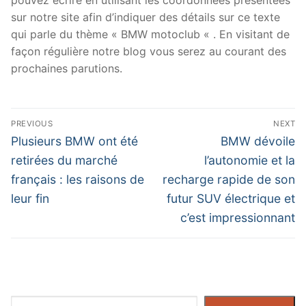
sur notre site afin d’indiquer des détails sur ce texte
qui parle du thème « BMW motoclub « . En visitant de
façon régulière notre blog vous serez au courant des
prochaines parutions.
Navigation
PREVIOUS
NEXT
de
Previous
Next
Plusieurs BMW ont été
BMW dévoile
post:
post:
l’article
retirées du marché
l’autonomie et la
français : les raisons de
recharge rapide de son
leur fin
futur SUV électrique et
c’est impressionnant
Rechercher