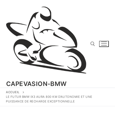
Aller
au
contenu
Rechercher :
CAPEVASION-BMW
ACCUEIL
LE FUTUR BMW IX3 AURA 800 KM D’AUTONOMIE ET UNE
PUISSANCE DE RECHARGE EXCEPTIONNELLE