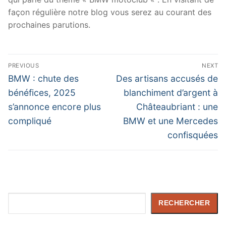
façon régulière notre blog vous serez au courant des
prochaines parutions.
Navigation
PREVIOUS
NEXT
de
Previous
Next
BMW : chute des
Des artisans accusés de
post:
post:
l’article
bénéfices, 2025
blanchiment d’argent à
s’annonce encore plus
Châteaubriant : une
compliqué
BMW et une Mercedes
confisquées
Rechercher
RECHERCHER