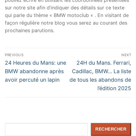
sur notre site afin d’indiquer des détails sur ce texte
qui parle du thème « BMW motoclub « . En visitant de
façon régulière notre blog vous serez au courant des
prochaines parutions.
Navigation
PREVIOUS
NEXT
de
Previous
Next
24 Heures du Mans: une
24H du Mans. Ferrari,
post:
post:
l’article
BMW abandonne après
Cadillac, BMW… La liste
avoir percuté un lapin
de tous les abandons de
l’édition 2025
Rechercher
RECHERCHER