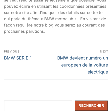
pouvez écrire en utilisant les coordonnées présentées
sur notre site afin d’indiquer des détails sur ce texte
qui parle du thème « BMW motoclub « . En visitant de
façon régulière notre blog vous serez au courant des
prochaines parutions.
Navigation
PREVIOUS
NEXT
de
Previous
Next
BMW SERIE 1
BMW devient numéro un
post:
post:
l’article
européen de la voiture
électrique
Rechercher
RECHERCHER