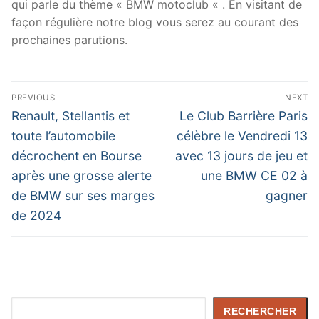
qui parle du thème « BMW motoclub « . En visitant de
façon régulière notre blog vous serez au courant des
prochaines parutions.
Navigation
PREVIOUS
NEXT
de
Previous
Next
Renault, Stellantis et
Le Club Barrière Paris
post:
post:
l’article
toute l’automobile
célèbre le Vendredi 13
décrochent en Bourse
avec 13 jours de jeu et
après une grosse alerte
une BMW CE 02 à
de BMW sur ses marges
gagner
de 2024
Rechercher
RECHERCHER