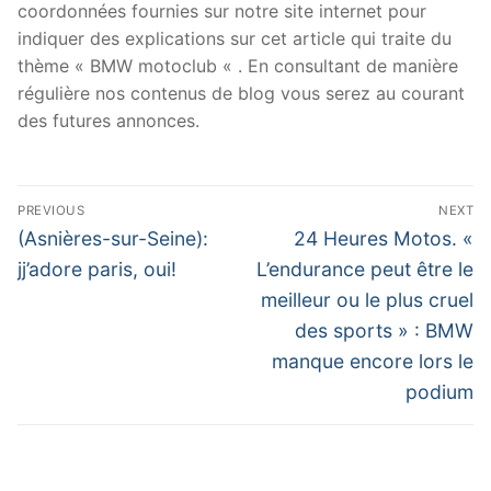
coordonnées fournies sur notre site internet pour
indiquer des explications sur cet article qui traite du
thème « BMW motoclub « . En consultant de manière
régulière nos contenus de blog vous serez au courant
des futures annonces.
Navigation
PREVIOUS
NEXT
de
Previous
Next
(Asnières-sur-Seine):
24 Heures Motos. «
post:
post:
l’article
jj’adore paris, oui!
L’endurance peut être le
meilleur ou le plus cruel
des sports » : BMW
manque encore lors le
podium