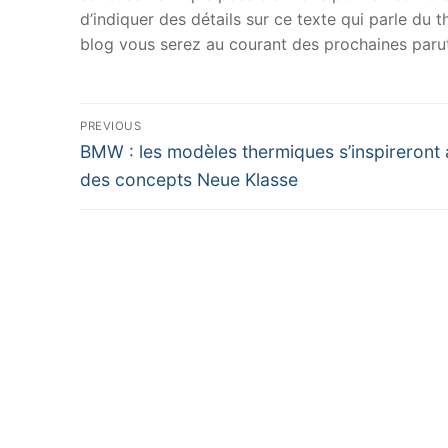
d’indiquer des détails sur ce texte qui parle du
blog vous serez au courant des prochaines parut
Navigation
PREVIOUS
Previous
de
BMW : les modèles thermiques s’inspireront 
post:
des concepts Neue Klasse
l’article