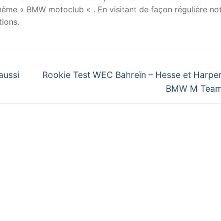
 thème « BMW motoclub « . En visitant de façon régulière no
ions.
Next
aussi
Rookie Test WEC Bahreïn – Hesse et Harpe
post:
BMW M Tea