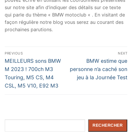
sur notre site afin d’indiquer des détails sur ce texte
qui parle du thème « BMW motoclub « . En visitant de
façon régulière notre blog vous serez au courant des
prochaines parutions.
Navigation
PREVIOUS
NEXT
de
Previous
Next
MEILLEURS sons BMW
BMW estime que
post:
post:
l’article
M 2023 ! 700ch M3
personne n’a caché son
Touring, M5 CS, M4
jeu à la Journée Test
CSL, M5 V10, E92 M3
Rechercher
RECHERCHER