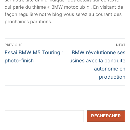
qui parle du thème « BMW motoclub « . En visitant de
façon régulière notre blog vous serez au courant des
prochaines parutions.
Navigation
PREVIOUS
NEXT
de
Previous
Next
Essai BMW M5 Touring :
BMW révolutionne ses
post:
post:
l’article
photo-finish
usines avec la conduite
autonome en
production
Rechercher
RECHERCHER