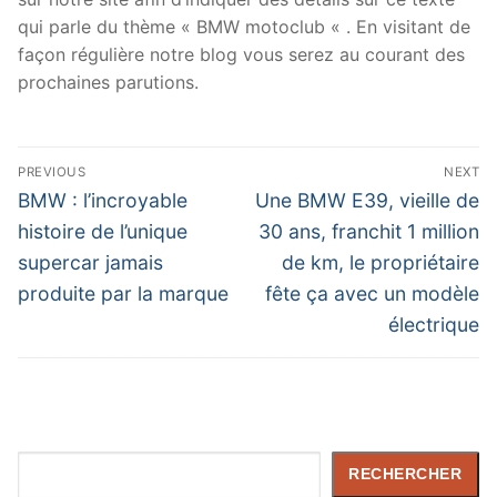
qui parle du thème « BMW motoclub « . En visitant de
façon régulière notre blog vous serez au courant des
prochaines parutions.
Navigation
PREVIOUS
NEXT
de
Previous
Next
BMW : l’incroyable
Une BMW E39, vieille de
post:
post:
l’article
histoire de l’unique
30 ans, franchit 1 million
supercar jamais
de km, le propriétaire
produite par la marque
fête ça avec un modèle
électrique
Rechercher
RECHERCHER