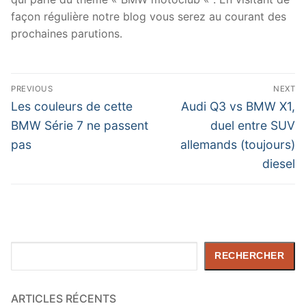
façon régulière notre blog vous serez au courant des
prochaines parutions.
Navigation
PREVIOUS
NEXT
de
Previous
Next
Les couleurs de cette
Audi Q3 vs BMW X1,
post:
post:
l’article
BMW Série 7 ne passent
duel entre SUV
pas
allemands (toujours)
diesel
Rechercher
RECHERCHER
ARTICLES RÉCENTS