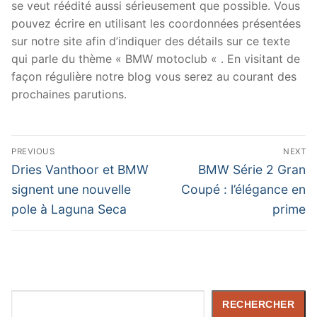
se veut réédité aussi sérieusement que possible. Vous
pouvez écrire en utilisant les coordonnées présentées
sur notre site afin d’indiquer des détails sur ce texte
qui parle du thème « BMW motoclub « . En visitant de
façon régulière notre blog vous serez au courant des
prochaines parutions.
Navigation
PREVIOUS
NEXT
de
Previous
Next
Dries Vanthoor et BMW
BMW Série 2 Gran
post:
post:
l’article
signent une nouvelle
Coupé : l’élégance en
pole à Laguna Seca
prime
Rechercher
RECHERCHER