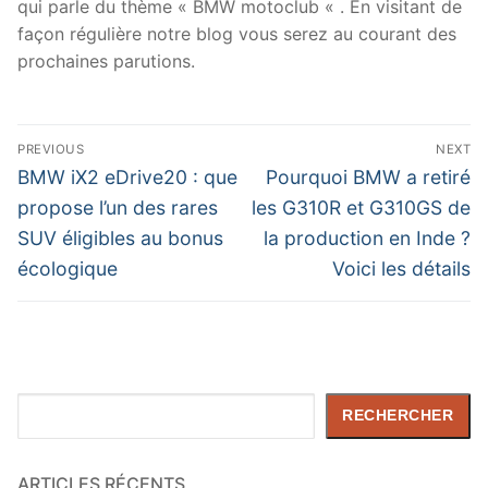
qui parle du thème « BMW motoclub « . En visitant de
façon régulière notre blog vous serez au courant des
prochaines parutions.
Navigation
PREVIOUS
NEXT
de
Previous
Next
BMW iX2 eDrive20 : que
Pourquoi BMW a retiré
post:
post:
l’article
propose l’un des rares
les G310R et G310GS de
SUV éligibles au bonus
la production en Inde ?
écologique
Voici les détails
Rechercher
RECHERCHER
ARTICLES RÉCENTS