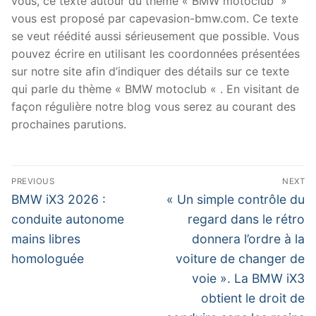
vous, ce texte autour du thème « BMW motoclub »
vous est proposé par capevasion-bmw.com. Ce texte
se veut réédité aussi sérieusement que possible. Vous
pouvez écrire en utilisant les coordonnées présentées
sur notre site afin d’indiquer des détails sur ce texte
qui parle du thème « BMW motoclub « . En visitant de
façon régulière notre blog vous serez au courant des
prochaines parutions.
Navigation
PREVIOUS
NEXT
de
Previous
Next
BMW iX3 2026 :
« Un simple contrôle du
post:
post:
l’article
conduite autonome
regard dans le rétro
mains libres
donnera l’ordre à la
homologuée
voiture de changer de
voie ». La BMW iX3
obtient le droit de