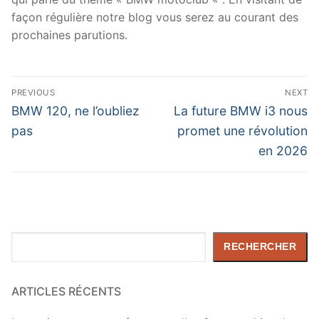
façon régulière notre blog vous serez au courant des
prochaines parutions.
Navigation
PREVIOUS
NEXT
de
Previous
Next
BMW 120, ne l’oubliez
La future BMW i3 nous
post:
post:
l’article
pas
promet une révolution
en 2026
Rechercher
RECHERCHER
ARTICLES RÉCENTS