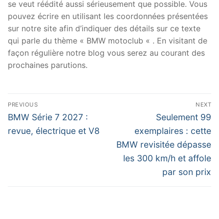
se veut réédité aussi sérieusement que possible. Vous
pouvez écrire en utilisant les coordonnées présentées
sur notre site afin d’indiquer des détails sur ce texte
qui parle du thème « BMW motoclub « . En visitant de
façon régulière notre blog vous serez au courant des
prochaines parutions.
Navigation
PREVIOUS
NEXT
de
Previous
Next
BMW Série 7 2027 :
Seulement 99
post:
post:
l’article
revue, électrique et V8
exemplaires : cette
BMW revisitée dépasse
les 300 km/h et affole
par son prix