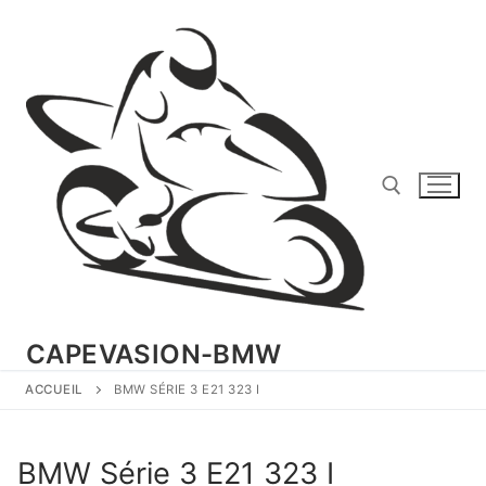
Aller
au
contenu
Rechercher :
CAPEVASION-BMW
ACCUEIL
BMW SÉRIE 3 E21 323 I
BMW Série 3 E21 323 I