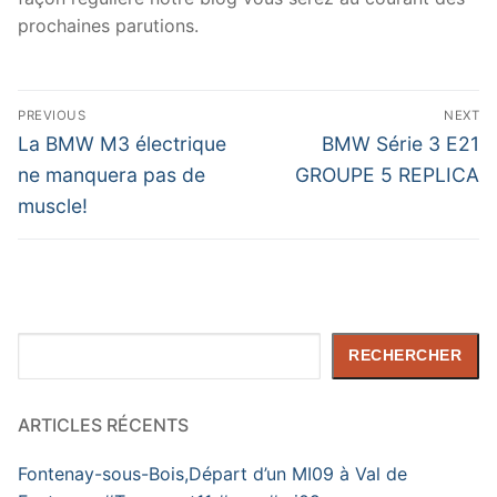
prochaines parutions.
Navigation
PREVIOUS
NEXT
de
Previous
Next
La BMW M3 électrique
BMW Série 3 E21
post:
post:
l’article
ne manquera pas de
GROUPE 5 REPLICA
muscle!
Rechercher
RECHERCHER
ARTICLES RÉCENTS
Fontenay-sous-Bois,Départ d’un MI09 à Val de