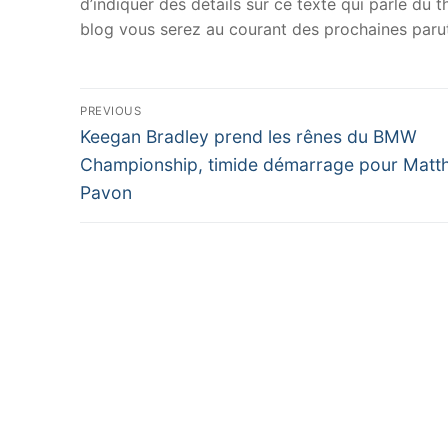
d’indiquer des détails sur ce texte qui parle du
blog vous serez au courant des prochaines parut
Navigation
PREVIOUS
Previous
de
Keegan Bradley prend les rênes du BMW
post:
Championship, timide démarrage pour Matt
l’article
Pavon