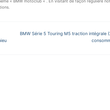
 thème « BMW motoclub « . En visitant de façon régulière no
ions.
Next
BMW Série 5 Touring M5 traction intégrale 
post:
hieu
consomm