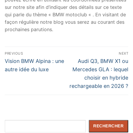
sur notre site afin d’indiquer des détails sur ce texte
qui parle du thème « BMW motoclub « . En visitant de
façon régulière notre blog vous serez au courant des
prochaines parutions.
Navigation
PREVIOUS
NEXT
de
Previous
Next
Vision BMW Alpina : une
Audi Q3, BMW X1 ou
post:
post:
l’article
autre idée du luxe
Mercedes GLA : lequel
choisir en hybride
rechargeable en 2026 ?
Rechercher
RECHERCHER