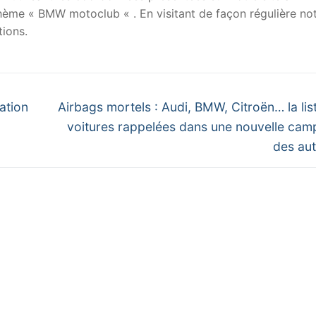
 thème « BMW motoclub « . En visitant de façon régulière no
ions.
Next
ation
Airbags mortels : Audi, BMW, Citroën… la lis
post:
voitures rappelées dans une nouvelle ca
des aut