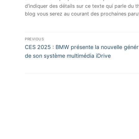
d’indiquer des détails sur ce texte qui parle du
blog vous serez au courant des prochaines parut
Navigation
PREVIOUS
Previous
de
CES 2025 : BMW présente la nouvelle génér
post:
de son système multimédia iDrive
l’article