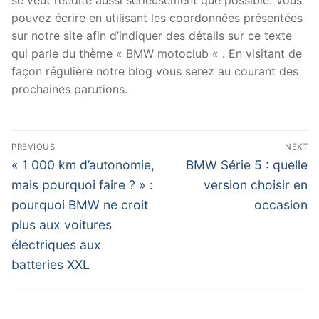
pouvez écrire en utilisant les coordonnées présentées
sur notre site afin d’indiquer des détails sur ce texte
qui parle du thème « BMW motoclub « . En visitant de
façon régulière notre blog vous serez au courant des
prochaines parutions.
Navigation
PREVIOUS
NEXT
de
Previous
Next
« 1 000 km d’autonomie,
BMW Série 5 : quelle
post:
post:
l’article
mais pourquoi faire ? » :
version choisir en
pourquoi BMW ne croit
occasion
plus aux voitures
électriques aux
batteries XXL