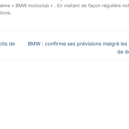
 thème « BMW motoclub « . En visitant de façon régulière no
ions.
Next
oits de
BMW : confirme ses prévisions malgré les 
post:
de d