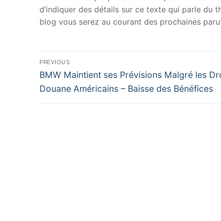
d’indiquer des détails sur ce texte qui parle du
blog vous serez au courant des prochaines parut
Navigation
PREVIOUS
Previous
de
BMW Maintient ses Prévisions Malgré les Dr
post:
Douane Américains – Baisse des Bénéfices
l’article