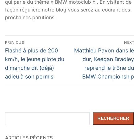
qui parle du thème « BMW motoclub « . En visitant de
façon régulière notre blog vous serez au courant des
prochaines parutions.
Navigation
PREVIOUS
NEXT
de
Previous
Next
Flashé à plus de 200
Matthieu Pavon dans le
post:
post:
l’article
km/h, le jeune pilote du
dur, Keegan Bradley
dimanche dit (déjà)
reprend le trône du
adieu à son permis
BMW Championship
Rechercher
RECHERCHER
ARTICLES RÉCENTS