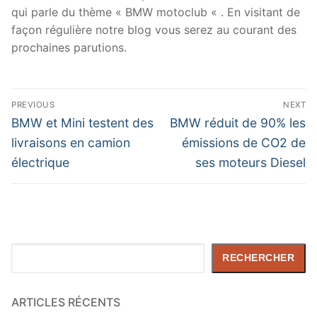
qui parle du thème « BMW motoclub « . En visitant de
façon régulière notre blog vous serez au courant des
prochaines parutions.
Navigation
PREVIOUS
NEXT
de
Previous
Next
BMW et Mini testent des
BMW réduit de 90% les
post:
post:
l’article
livraisons en camion
émissions de CO2 de
électrique
ses moteurs Diesel
Rechercher
RECHERCHER
ARTICLES RÉCENTS