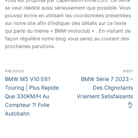
se veut réédité aussi sérieusement que possible. Vous
pouvez écrire en utilisant les coordonnées présentées
sur notre site afin d’indiquer des détails sur ce texte
qui parle du thème « BMW motoclub « . En visitant de
façon régulière notre blog vous serez au courant des
prochaines parutions.
Navigation
PREVIOUS
NEXT
de
Previous
Next
BMW M5 V10 E61
BMW Série 7 2023 –
post:
post:
l’article
Touring | Plus Rapide
Des Clignotants
Que 330KM/H Au
Vraiment Satisfaisants
Compteur ?! Folie
👌
Autobahn