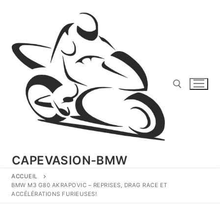
Aller
au
contenu
Rechercher :
CAPEVASION-BMW
ACCUEIL
BMW M3 G80 AKRAPOVIC – REPRISES, DRAG RACE ET
ACCÉLÉRATIONS FURIEUSES!