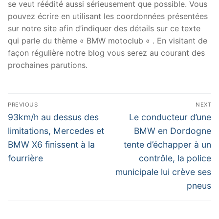
se veut réédité aussi sérieusement que possible. Vous
pouvez écrire en utilisant les coordonnées présentées
sur notre site afin d’indiquer des détails sur ce texte
qui parle du thème « BMW motoclub « . En visitant de
façon régulière notre blog vous serez au courant des
prochaines parutions.
Navigation
PREVIOUS
NEXT
de
Previous
Next
93km/h au dessus des
Le conducteur d’une
post:
post:
l’article
limitations, Mercedes et
BMW en Dordogne
BMW X6 finissent à la
tente d’échapper à un
fourrière
contrôle, la police
municipale lui crève ses
pneus