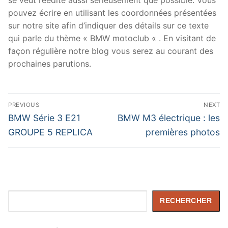
pouvez écrire en utilisant les coordonnées présentées
sur notre site afin d’indiquer des détails sur ce texte
qui parle du thème « BMW motoclub « . En visitant de
façon régulière notre blog vous serez au courant des
prochaines parutions.
Navigation
PREVIOUS
NEXT
de
Previous
Next
BMW Série 3 E21
BMW M3 électrique : les
post:
post:
l’article
GROUPE 5 REPLICA
premières photos
Rechercher
RECHERCHER