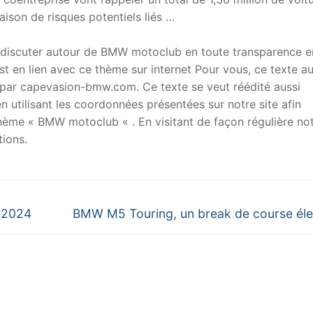
ison de risques potentiels liés …
 discuter autour de BMW motoclub en toute transparence e
t en lien avec ce thème sur internet Pour vous, ce texte a
ar capevasion-bmw.com. Ce texte se veut réédité aussi
 utilisant les coordonnées présentées sur notre site afin
 thème « BMW motoclub « . En visitant de façon régulière no
ions.
Next
 2024
BMW M5 Touring, un break de course élec
post: