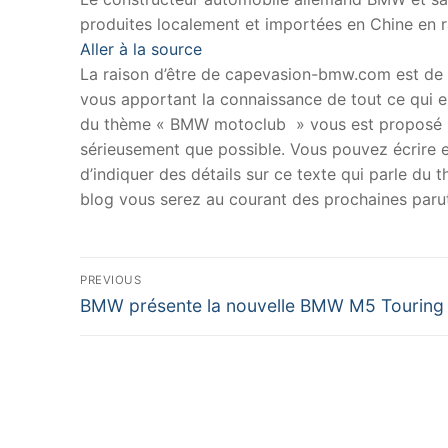
produites localement et importées en Chine en ra
Aller à la source
La raison d’être de capevasion-bmw.com est de
vous apportant la connaissance de tout ce qui es
du thème « BMW motoclub » vous est proposé p
sérieusement que possible. Vous pouvez écrire en
d’indiquer des détails sur ce texte qui parle du
blog vous serez au courant des prochaines parut
Navigation
PREVIOUS
Previous
de
BMW présente la nouvelle BMW M5 Touring
post:
l’article