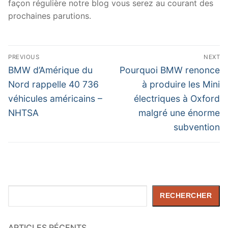
façon régulière notre blog vous serez au courant des
prochaines parutions.
Navigation
PREVIOUS
NEXT
de
Previous
Next
BMW d’Amérique du
Pourquoi BMW renonce
post:
post:
l’article
Nord rappelle 40 736
à produire les Mini
véhicules américains –
électriques à Oxford
NHTSA
malgré une énorme
subvention
Rechercher
RECHERCHER
ARTICLES RÉCENTS